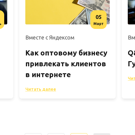
05
ь
Март
Вместе с Яндексом
Вм
Как оптовому бизнесу
Q
привлекать клиентов
Г
в интернете
Чи
Читать далее