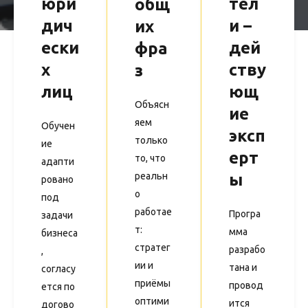
юри
тел
общ
дич
и –
их
ески
дей
фра
х
ству
з
лиц
ющ
Объясн
ие
яем
Обучен
эксп
только
ие
ерт
то, что
адапти
реальн
ы
ровано
о
под
работае
Програ
задачи
т:
мма
бизнеса
стратег
разрабо
,
ии и
тана и
согласу
приёмы
провод
ется по
оптими
ится
догово