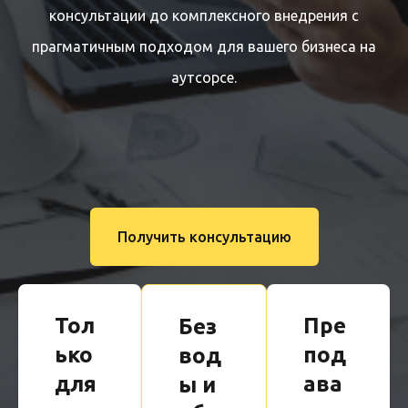
консультации до комплексного внедрения с
прагматичным подходом для вашего бизнеса на
аутсорсе.
Получить консультацию
Тол
Пре
Без
ько
под
вод
для
ава
ы и