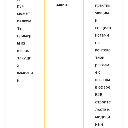
зации.
практик
ру и
ующим
может
и
включа
специал
ть
истами
пример
по
ы из
контекс
ваших
тной
текущи
реклам
х
е с
кампани
опытом
й.
в сфере
B2B,
строите
льстве,
медици
не и