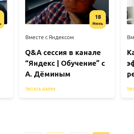
18
ь
Июнь
Вместе с Яндексом
Вм
Q&A сессия в канале
К
“Яндекс | Обучение” с
э
А. Дёминым
р
Читать далее
Чи