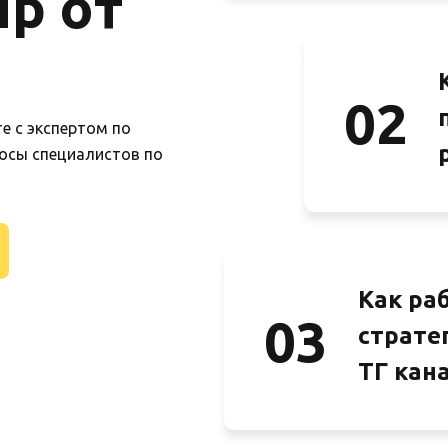
р от
02
е с экспертом по
осы специалистов по
Как ра
03
страте
ТГ кан