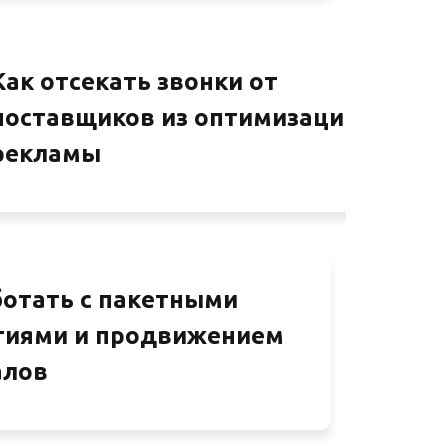
Как отсекать звонки от
поставщиков из оптимизации
рекламы
ботать с пакетными
гиями и продвижением
алов