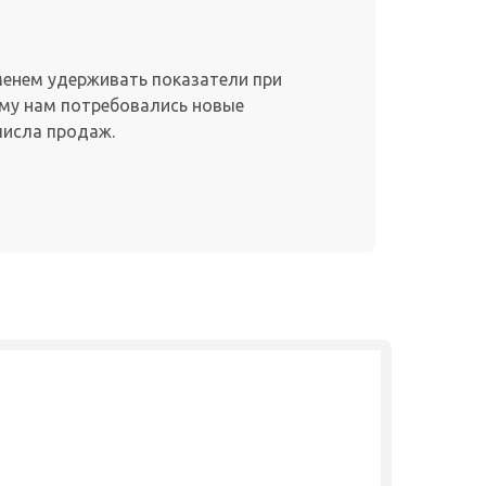
еменем удерживать показатели при
му нам потребовались новые
числа продаж.