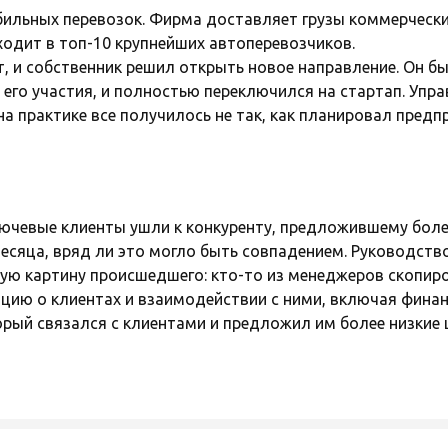
бильных перевозок. Фирма доставляет грузы коммерчески
ходит в топ-10 крупнейших автоперевозчиков.
, и собственник решил открыть новое направление. Он бы
 его участия, и полностью переключился на стартап. Упр
а практике все получилось не так, как планировал предп
ючевые клиенты ушли к конкуренту, предложившему более
 месяца, вряд ли это могло быть совпадением. Руководс
ую картину происшедшего: кто-то из менеджеров скопиро
ию о клиентах и взаимодействии с ними, включая фина
рый связался с клиентами и предложил им более низкие 