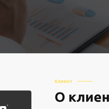
Клиент
О клие