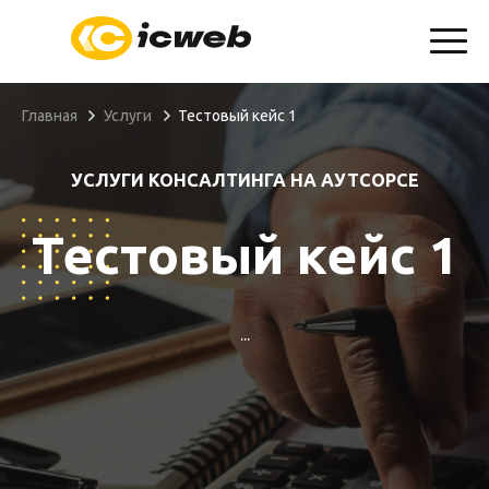
info@icweb.ru
+7(904)607-01-69
Запросить КП
Главная
Услуги
Тестовый кейс 1
УСЛУГИ КОНСАЛТИНГА НА АУТСОРСЕ
Тестовый кейс 1
...