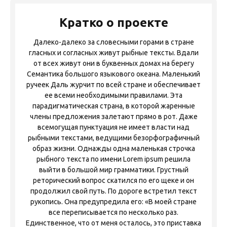
Кратко о проекте
Далеко-далеко за словесными горами в стране
гласных и согласных живут рыбные тексты. Вдали
от всех живут они в буквенных домах на берегу
Семантика большого языкового океана. Маленький
ручеек Даль журчит по всей стране и обеспечивает
ее всеми необходимыми правилами. Эта
парадигматическая страна, в которой жаренные
члены предложения залетают прямо в рот. Даже
всемогущая пунктуация не имеет власти над
рыбными текстами, ведущими безорфографичный
образ жизни. Однажды одна маленькая строчка
рыбного текста по имени Lorem ipsum решила
выйти в большой мир грамматики. Грустный
реторический вопрос скатился по его щеке и он
продолжил свой путь. По дороге встретил текст
рукопись. Она предупредила его: «В моей стране
все переписывается по несколько раз.
Единственное, что от меня осталось, это приставка