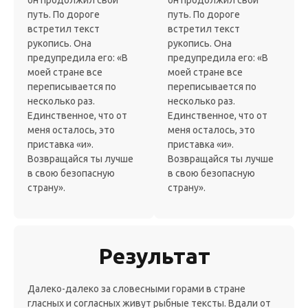
путь. По дороге
путь. По дороге
встретил текст
встретил текст
рукопись. Она
рукопись. Она
предупредила его: «В
предупредила его: «В
моей стране все
моей стране все
переписывается по
переписывается по
несколько раз.
несколько раз.
Единственное, что от
Единственное, что от
меня осталось, это
меня осталось, это
приставка «и».
приставка «и».
Возвращайся ты лучше
Возвращайся ты лучше
в свою безопасную
в свою безопасную
страну».
страну».
Результат
Далеко-далеко за словесными горами в стране
гласных и согласных живут рыбные тексты. Вдали от