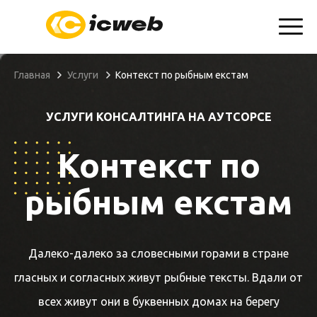
info@icweb.ru
+7(904)607-01-69
Запросить КП
Главная
Услуги
Контекст по рыбным екстам
УСЛУГИ КОНСАЛТИНГА НА АУТСОРСЕ
Контекст по
рыбным екстам
Далеко-далеко за словесными горами в стране
гласных и согласных живут рыбные тексты. Вдали от
всех живут они в буквенных домах на берегу