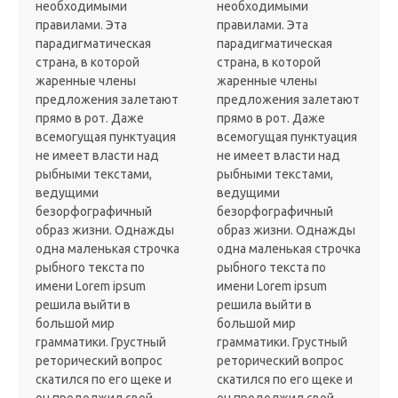
необходимыми
необходимыми
правилами. Эта
правилами. Эта
парадигматическая
парадигматическая
страна, в которой
страна, в которой
жаренные члены
жаренные члены
предложения залетают
предложения залетают
прямо в рот. Даже
прямо в рот. Даже
всемогущая пунктуация
всемогущая пунктуация
не имеет власти над
не имеет власти над
рыбными текстами,
рыбными текстами,
ведущими
ведущими
безорфографичный
безорфографичный
образ жизни. Однажды
образ жизни. Однажды
одна маленькая строчка
одна маленькая строчка
рыбного текста по
рыбного текста по
имени Lorem ipsum
имени Lorem ipsum
решила выйти в
решила выйти в
большой мир
большой мир
грамматики. Грустный
грамматики. Грустный
реторический вопрос
реторический вопрос
скатился по его щеке и
скатился по его щеке и
он продолжил свой
он продолжил свой