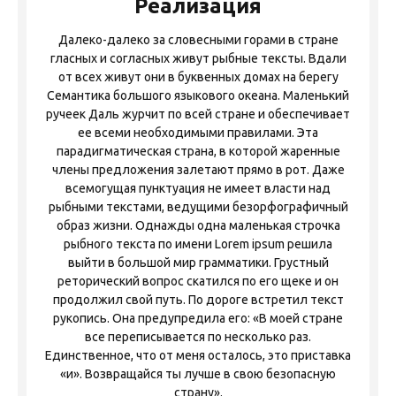
Реализация
Далеко-далеко за словесными горами в стране
гласных и согласных живут рыбные тексты. Вдали
от всех живут они в буквенных домах на берегу
Семантика большого языкового океана. Маленький
ручеек Даль журчит по всей стране и обеспечивает
ее всеми необходимыми правилами. Эта
парадигматическая страна, в которой жаренные
члены предложения залетают прямо в рот. Даже
всемогущая пунктуация не имеет власти над
рыбными текстами, ведущими безорфографичный
образ жизни. Однажды одна маленькая строчка
рыбного текста по имени Lorem ipsum решила
выйти в большой мир грамматики. Грустный
реторический вопрос скатился по его щеке и он
продолжил свой путь. По дороге встретил текст
рукопись. Она предупредила его: «В моей стране
все переписывается по несколько раз.
Единственное, что от меня осталось, это приставка
«и». Возвращайся ты лучше в свою безопасную