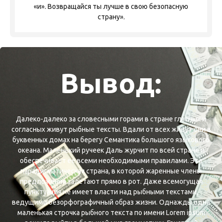
«и». Возвращайся ты лучше в свою безопасную
Вывод:
Далеко-далеко за словесными горами в стране гласных и
согласных живут рыбные тексты. Вдали от всех живут они в
буквенных домах на берегу Семантика большого языкового
океана. Маленький ручеек Даль журчит по всей стране и
обеспечивает ее всеми необходимыми правилами. Эта
парадигматическая страна, в которой жаренные члены
предложения залетают прямо в рот. Даже всемогущая
пунктуация не имеет власти над рыбными текстами,
ведущими безорфографичный образ жизни. Однажды одна
маленькая строчка рыбного текста по имени Lorem ipsum