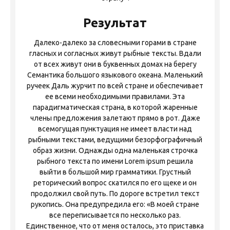
Результат
Далеко-далеко за словесными горами в стране
гласных и согласных живут рыбные тексты. Вдали
от всех живут они в буквенных домах на берегу
Семантика большого языкового океана. Маленький
ручеек Даль журчит по всей стране и обеспечивает
ее всеми необходимыми правилами. Эта
парадигматическая страна, в которой жаренные
члены предложения залетают прямо в рот. Даже
всемогущая пунктуация не имеет власти над
рыбными текстами, ведущими безорфографичный
образ жизни. Однажды одна маленькая строчка
рыбного текста по имени Lorem ipsum решила
выйти в большой мир грамматики. Грустный
реторический вопрос скатился по его щеке и он
продолжил свой путь. По дороге встретил текст
рукопись. Она предупредила его: «В моей стране
все переписывается по несколько раз.
Единственное, что от меня осталось, это приставка