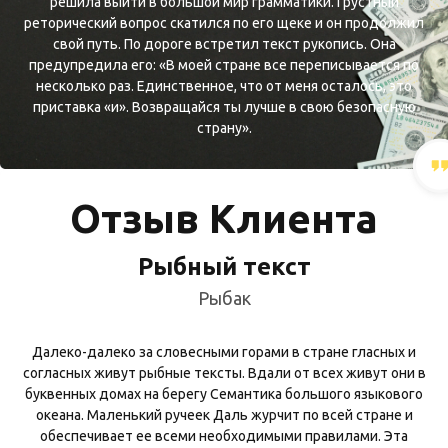
решила выйти в большой мир грамматики. Грустный
реторический вопрос скатился по его щеке и он продолжил
свой путь. По дороге встретил текст рукопись. Она
предупредила его: «В моей стране все переписывается по
несколько раз. Единственное, что от меня осталось, это
приставка «и». Возвращайся ты лучше в свою безопасную
страну».
Отзыв Клиента
Рыбный текст
Рыбак
Далеко-далеко за словесными горами в стране гласных и
согласных живут рыбные тексты. Вдали от всех живут они в
буквенных домах на берегу Семантика большого языкового
океана. Маленький ручеек Даль журчит по всей стране и
обеспечивает ее всеми необходимыми правилами. Эта