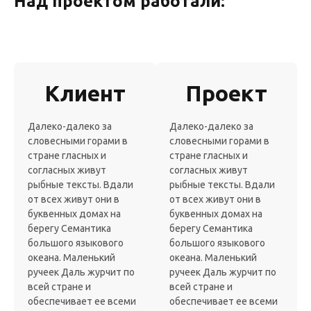
Над проектом работали:
Клиент
Проект
Далеко-далеко за
Далеко-далеко за
словесными горами в
словесными горами в
стране гласных и
стране гласных и
согласных живут
согласных живут
рыбные тексты. Вдали
рыбные тексты. Вдали
от всех живут они в
от всех живут они в
буквенных домах на
буквенных домах на
берегу Семантика
берегу Семантика
большого языкового
большого языкового
океана. Маленький
океана. Маленький
ручеек Даль журчит по
ручеек Даль журчит по
всей стране и
всей стране и
обеспечивает ее всеми
обеспечивает ее всеми