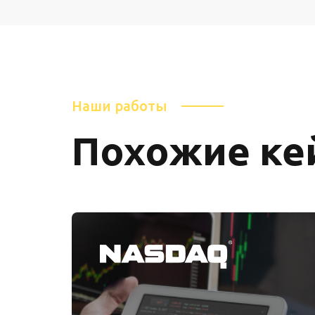
Наши работы
Похожие ке
 реклама