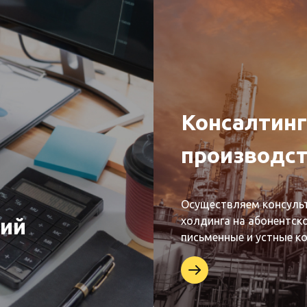
Консалтинг
производст
Осуществляем консуль
ий
холдинга на абонентско
письменные и устные к