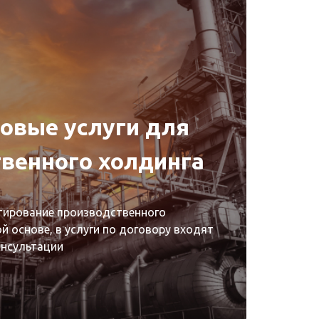
овые услуги для
Бух
венного холдинга
кру
тирование производственного
В штате
й основе, в услуги по договору входят
команди
онсультации
автома